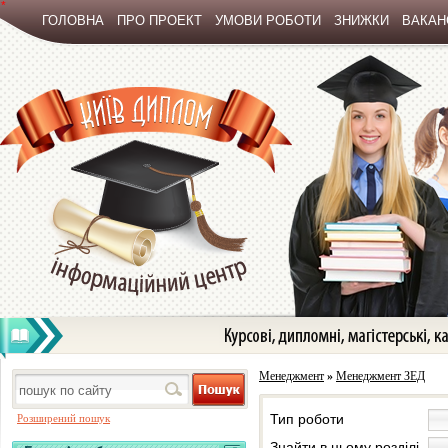
*
ГОЛОВНА
ПРО ПРОЕКТ
УМОВИ РОБОТИ
ЗНИЖКИ
ВАКАНС
Менеджмент
»
Менеджмент ЗЕД
Тип роботи
Розширений пошук
Знайти в цьому розділі