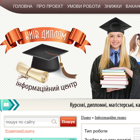
*
ГОЛОВНА
ПРО ПРОЕКТ
УМОВИ РОБОТИ
ЗНИЖКИ
ВАКАНС
Право
»
Інформаційне право
Тип роботи
Розширений пошук
Знайти в цьому розділі