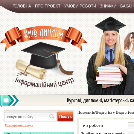
*
ГОЛОВНА
ПРО ПРОЕКТ
УМОВИ РОБОТИ
ЗНИЖКИ
ВАКАНС
Психологія/Педагогіка
»
Педагогічна
Тип роботи
Розширений пошук
Знайти в цьому розділі