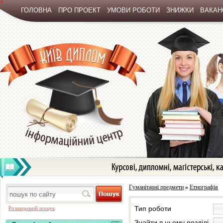
*
ГОЛОВНА
ПРО ПРОЕКТ
УМОВИ РОБОТИ
ЗНИЖКИ
ВАКАНС
Гуманітарні предмети
»
Етнографія
Тип роботи
Розширений пошук
Знайти в цьому розділі