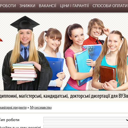
 РОБОТИ
ЗНИЖКИ
ВАКАНСІЇ
ЦІНИ І ГАРАНТІЇ
СПОСОБИ ОПЛАТИ
анітарні предмети
»
Музеєзнавство
Тип роботи
Знайти в цьому розділі