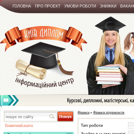
*
ГОЛОВНА
ПРО ПРОЕКТ
УМОВИ РОБОТИ
ЗНИЖКИ
ВАКАНС
Фінанси
»
Фінанси підприємств
Тип роботи
Розширений пошук
Знайти в цьому розділі