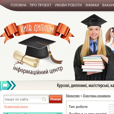
*
ГОЛОВНА
ПРО ПРОЕКТ
УМОВИ РОБОТИ
ЗНИЖКИ
ВАКАНС
Маркетинг
»
Поведінка споживача
Тип роботи
Розширений пошук
Знайти в цьому розділі