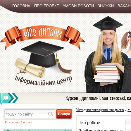
*
ГОЛОВНА
ПРО ПРОЕКТ
УМОВИ РОБОТИ
ЗНИЖКИ
ВАКАНС
Методики викладання предметів
»
Ме
Тип роботи
Розширений пошук
Знайти в цьому розділі