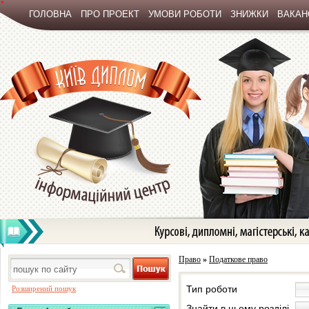
*
ГОЛОВНА
ПРО ПРОЕКТ
УМОВИ РОБОТИ
ЗНИЖКИ
ВАКАНС
Право
»
Податкове право
Тип роботи
Розширений пошук
Знайти в цьому розділі