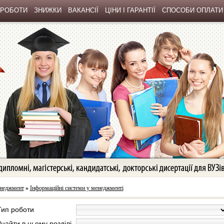
 РОБОТИ
ЗНИЖКИ
ВАКАНСІЇ
ЦІНИ І ГАРАНТІЇ
СПОСОБИ ОПЛАТИ
неджмент
»
Інформаційні системи у менеджменті
Тип роботи
Знайти в цьому розділі