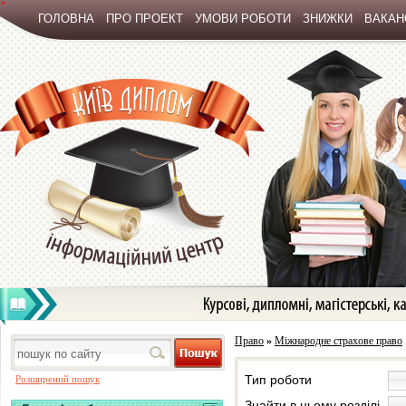
*
ГОЛОВНА
ПРО ПРОЕКТ
УМОВИ РОБОТИ
ЗНИЖКИ
ВАКАНС
Право
»
Міжнародне страхове право
Тип роботи
Розширений пошук
Знайти в цьому розділі