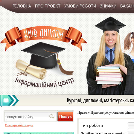
*
ГОЛОВНА
ПРО ПРОЕКТ
УМОВИ РОБОТИ
ЗНИЖКИ
ВАКАНС
Право
»
Правове регулювання фінан
Тип роботи
Розширений пошук
Знайти в цьому розділі