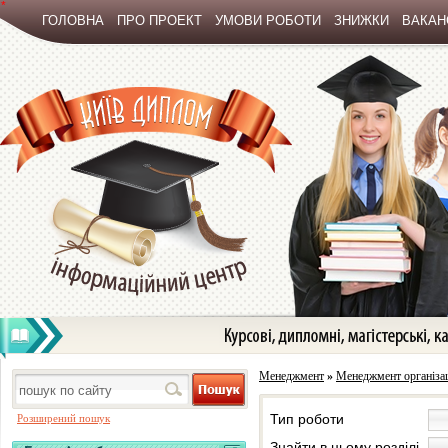
*
ГОЛОВНА
ПРО ПРОЕКТ
УМОВИ РОБОТИ
ЗНИЖКИ
ВАКАНС
Менеджмент
»
Менеджмент організа
Тип роботи
Розширений пошук
Знайти в цьому розділі