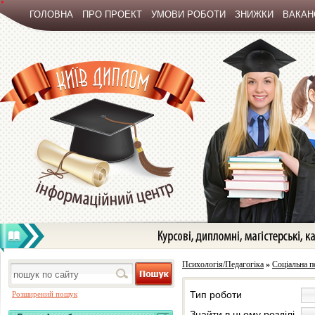
*
ГОЛОВНА
ПРО ПРОЕКТ
УМОВИ РОБОТИ
ЗНИЖКИ
ВАКАНС
Психологія/Педагогіка
»
Соціальна п
Тип роботи
Розширений пошук
Знайти в цьому розділі