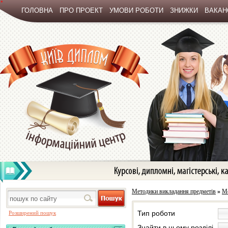
*
ГОЛОВНА
ПРО ПРОЕКТ
УМОВИ РОБОТИ
ЗНИЖКИ
ВАКАНС
Методики викладання предметів
»
Ме
Тип роботи
Розширений пошук
Знайти в цьому розділі