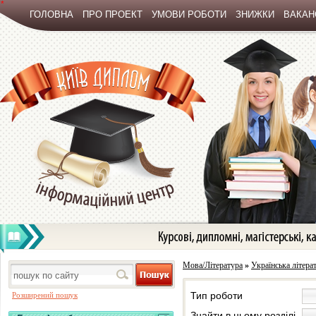
*
ГОЛОВНА
ПРО ПРОЕКТ
УМОВИ РОБОТИ
ЗНИЖКИ
ВАКАНС
Мова/Література
»
Українська літера
Тип роботи
Розширений пошук
Знайти в цьому розділі