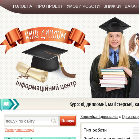
*
ГОЛОВНА
ПРО ПРОЕКТ
УМОВИ РОБОТИ
ЗНИЖКИ
ВАКАНС
Економіка підприємства
»
Організаці
Тип роботи
Розширений пошук
Знайти в цьому розділі